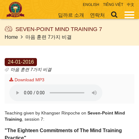
ENGLISH
TIẾNG VIỆT
中文
딥까르 소개
연락처
SEVEN-POINT MIND TRAINING 7
Home
마음 훈련 7가지 비결
24-01-2016
마음 훈련 7가지 비결
Download MP3
Teaching given by Khangser Rinpoche on
Seven-Point Mind
Training
, session 7:
"The Eighteen Commitments of The Mind Training
Practice"