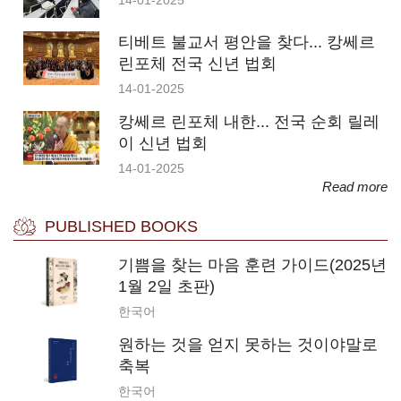
14-01-2025
티베트 불교서 평안을 찾다... 캉쎄르
린포체 전국 신년 법회
14-01-2025
캉쎄르 린포체 내한... 전국 순회 릴레
이 신년 법회
14-01-2025
Read more
PUBLISHED BOOKS
기쁨을 찾는 마음 훈련 가이드(2025년
1월 2일 초판)
한국어
원하는 것을 얻지 못하는 것이야말로
축복
한국어