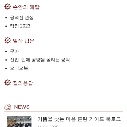
손안의 해탈
공덕전 관상
람림 2023
일상 법문
무아
선업: 탑에 공양을 올리는 공덕
오디오북
질의응답
NEWS
기쁨을 찾는 마음 훈련 가이드 북토크