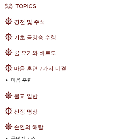
TOPICS
경전 및 주석
기초 금강승 수행
꿈 요가와 바르도
마음 훈련 7가지 비결
마음 훈련
불교 일반
선정 명상
손안의 해탈
공덕전 관상