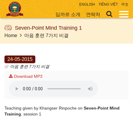
ENGLISH
TIẾNG VIỆT
中文
딥까르 소개
연락처
Seven-Point Mind Training 1
Home
마음 훈련 7가지 비결
24-05-2015
마음 훈련 7가지 비결
Download MP3
Teaching given by Khangser Rinpoche on
Seven-Point Mind
Training
, session 1