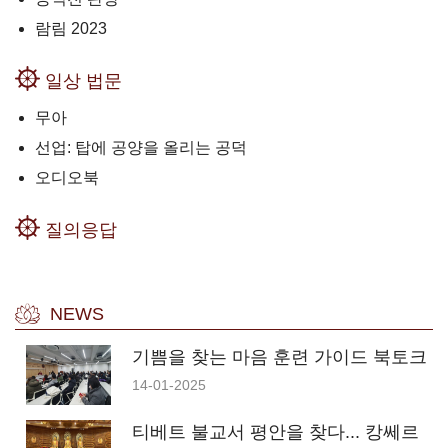
람림 2023
일상 법문
무아
선업: 탑에 공양을 올리는 공덕
오디오북
질의응답
NEWS
기쁨을 찾는 마음 훈련 가이드 북토크
14-01-2025
티베트 불교서 평안을 찾다... 캉쎄르