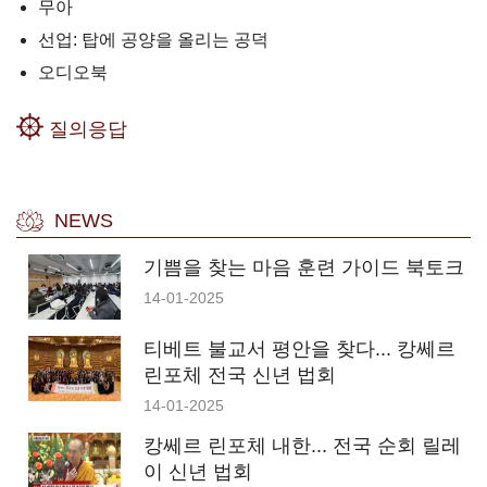
무아
선업: 탑에 공양을 올리는 공덕
오디오북
질의응답
NEWS
기쁨을 찾는 마음 훈련 가이드 북토크
14-01-2025
티베트 불교서 평안을 찾다... 캉쎄르
린포체 전국 신년 법회
14-01-2025
캉쎄르 린포체 내한... 전국 순회 릴레
이 신년 법회