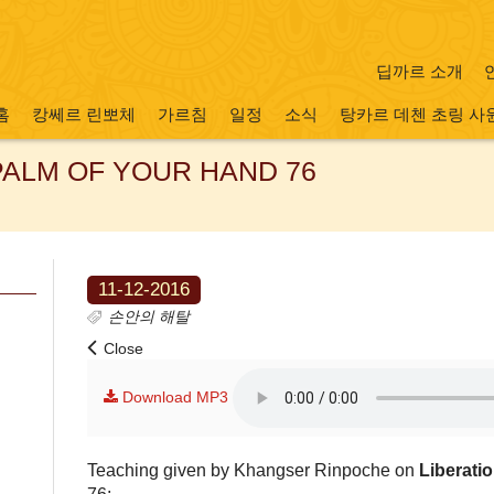
딥까르 소개
홈
캉쎄르 린뽀체
가르침
일정
소식
탕카르 데첸 초링 사
 PALM OF YOUR HAND 76
11-12-2016
손안의 해탈
Close
Download MP3
Teaching given by Khangser Rinpoche on
Liberati