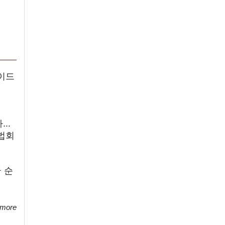
이드
..
법회
 순
 more