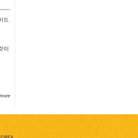
이드
것이
 more
 KOREA