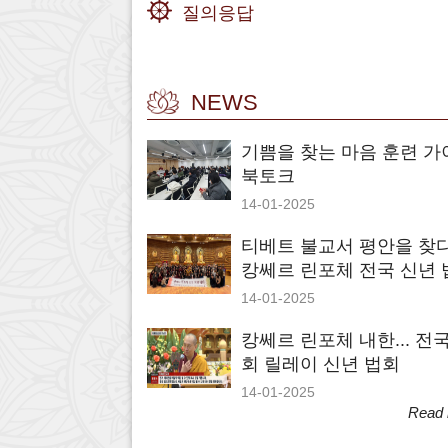
질의응답
NEWS
기쁨을 찾는 마음 훈련 가
북토크
14-01-2025
티베트 불교서 평안을 찾다.
캉쎄르 린포체 전국 신년 
14-01-2025
캉쎄르 린포체 내한... 전국
회 릴레이 신년 법회
14-01-2025
Read