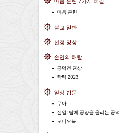
마음 훈련 7가지 비결
마음 훈련
불교 일반
선정 명상
손안의 해탈
공덕전 관상
람림 2023
일상 법문
무아
선업: 탑에 공양을 올리는 공덕
오디오북