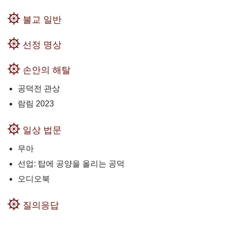
불교 일반
선정 명상
손안의 해탈
공덕전 관상
람림 2023
일상 법문
무아
선업: 탑에 공양을 올리는 공덕
오디오북
질의응답