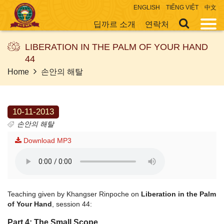
ENGLISH
TIẾNG VIỆT
中文
딥까르 소개
연락처
LIBERATION IN THE PALM OF YOUR HAND
44
Home
손안의 해탈
10-11-2013
손안의 해탈
Download MP3
Teaching given by Khangser Rinpoche on
Liberation in the Palm
of Your Hand
, session 44:
Part 4: The Small Scope