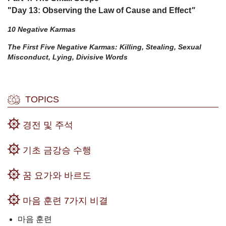
"Day 13: Observing the Law of Cause and Effect
"
10 Negative Karmas
The First Five Negative Karmas: Killing, Stealing, Sexual
Misconduct, Lying, Divisive Words
TOPICS
경전 및 주석
기초 금강승 수행
꿈 요가와 바르도
마음 훈련 7가지 비결
마음 훈련