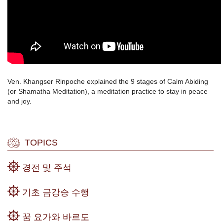
Ven. Khangser Rinpoche explained the 9 stages of Calm Abiding
(or Shamatha Meditation), a meditation practice to stay in peace
and joy.
TOPICS
경전 및 주석
기초 금강승 수행
꿈 요가와 바르도