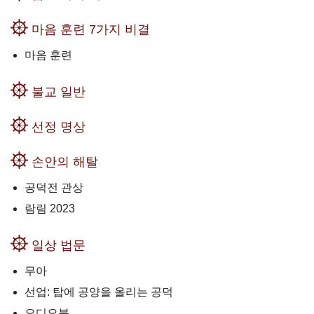
마음 훈련 7가지 비결
마음 훈련
불교 일반
선정 명상
손안의 해탈
공덕전 관상
람림 2023
일상 법문
무아
선업: 탑에 공양을 올리는 공덕
오디오북