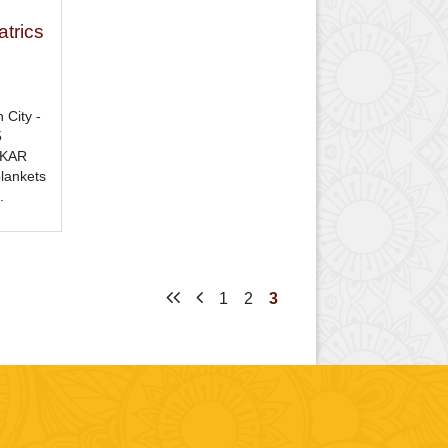
atrics
 City -
5
PKAR
lankets
.
1
2
3