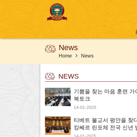
News
Home
News
NEWS
기쁨을 찾는 마음 훈련 가
북토크
14-01-2025
티베트 불교서 평안을 찾다.
캉쎄르 린포체 전국 신년 
14-01-2025