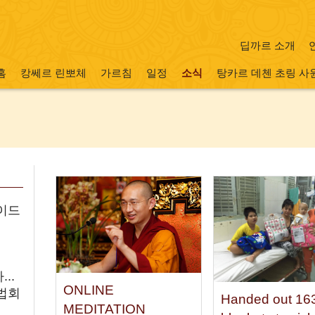
딥까르 소개
홈
캉쎄르 린뽀체
가르침
일정
소식
탕카르 데첸 초링 사
이드
..
ONLINE
법회
Handed out 16
MEDITATION