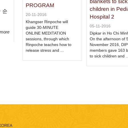
blankets to sick
PROGRAM
children in Pedi
 순
20-11-2016
Hospital 2
Khangser Rinpoche will
05-11-2016
guide 30-MINUTE
 more
ONLINE MEDITATION
Dipkar in Ho Chi Minh
sessions, through which
On the afternoon of 
Rinpoche teaches how to
November 2016, DI
release stress and ...
members gave 163 b
to sick children and ..
 KOREA